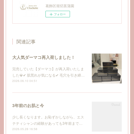
葛飾区堀切菖蒲園
フォロー
関連記事
大人気ダーマコ再入荷しました！
完売していた【ダーマコ】が再入荷いたしま
した💎✔ 肌荒れが気になる✔ 毛穴を引き締…
2026.06.10 04:51
3年前のお肌と今
少し長くなります。お恥ずかしながら、エス
テティシャンの経験があっても3年前まで…
2026.05.28 16:58