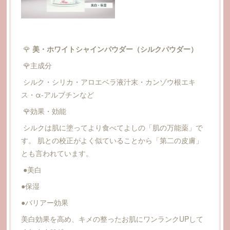
🌹
美・ホワイトシャインパウダー（シルクパウダー）
🌹主成分
シルク・シリカ・アロエベラ液汁末・カンゾウ根エキ
ス・α-アルブチンなど
🌹効果・効能
シルクは肌に塗ってより食べてよしの「肌の万能薬」で
す。 肌との校正がよく似ていることから「第二の皮膚」
とも言われています。
●美白
●保湿
●バリアー効果
美白効果を高め、キメの整ったお肌にワンランクUPして