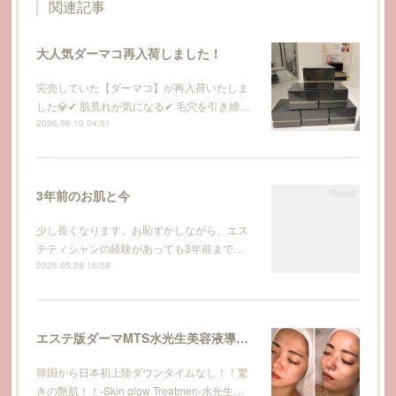
関連記事
大人気ダーマコ再入荷しました！
完売していた【ダーマコ】が再入荷いたしま
した💎✔ 肌荒れが気になる✔ 毛穴を引き締…
2026.06.10 04:51
3年前のお肌と今
少し長くなります。お恥ずかしながら、エス
テティシャンの経験があっても3年前まで…
2026.05.28 16:58
エステ版ダーマMTS水光生美容液導入トリートメント
韓国から日本初上陸ダウンタイムなし！！驚
きの艶肌！！-Skin glow Treatmen-水光生…