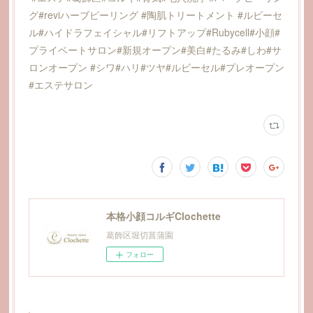
グ#reviハーブピーリング #陶肌トリートメント #ルビーセ
ル#ハイドラフェイシャル#リフトアップ#Rubycell#小顔#
プライベートサロン#新規オープン#美白#たるみ#しわ#サ
ロンオープン #シワ#ハリ#ツヤ#ルビーセル#プレオープン
#エステサロン
本格小顔コルギClochette
葛飾区堀切菖蒲園
フォロー