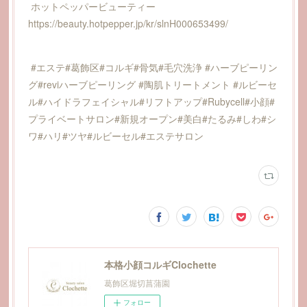
ホットペッパービューティー
https://beauty.hotpepper.jp/kr/slnH000653499/
#エステ#葛飾区#コルギ#骨気#毛穴洗浄 #ハーブピーリン
グ#reviハーブピーリング #陶肌トリートメント #ルビーセ
ル#ハイドラフェイシャル#リフトアップ#Rubycell#小顔#
プライベートサロン#新規オープン#美白#たるみ#しわ#シ
ワ#ハリ#ツヤ#ルビーセル#エステサロン
本格小顔コルギClochette
葛飾区堀切菖蒲園
フォロー