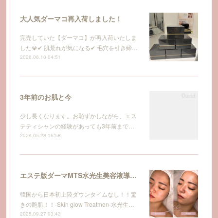
大人気ダーマコ再入荷しました！
完売していた【ダーマコ】が再入荷いたしま
した💎✔ 肌荒れが気になる✔ 毛穴を引き締…
2026.06.10 04:51
3年前のお肌と今
少し長くなります。お恥ずかしながら、エス
テティシャンの経験があっても3年前まで…
2026.05.28 16:58
エステ版ダーマMTS水光生美容液導入トリートメント
韓国から日本初上陸ダウンタイムなし！！驚
きの艶肌！！-Skin glow Treatmen-水光生…
2025.09.27 03:43