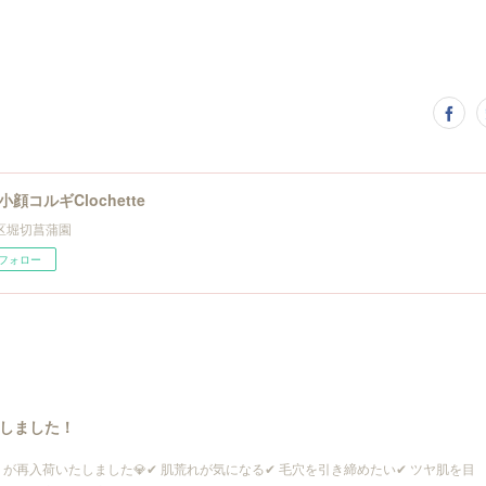
小顔コルギClochette
区堀切菖蒲園
フォロー
しました！
が再入荷いたしました💎✔ 肌荒れが気になる✔ 毛穴を引き締めたい✔ ツヤ肌を目