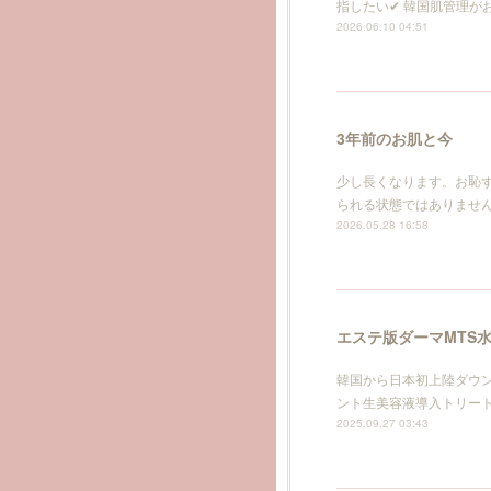
指したい✔ 韓国肌管理が
2026.06.10 04:51
3年前のお肌と今
少し長くなります。お恥
られる状態ではありませ
2026.05.28 16:58
エステ版ダーマMTS
韓国から日本初上陸ダウンタイ
ント生美容液導入トリー
2025.09.27 03:43