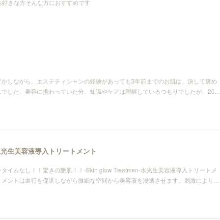
お好きな方そんな方におすすめです
ずかしながら、エステティシャンの経験があっても3年前までのお肌は、決して褒め
んでした。美容に携わっていた分、知識やケアは理解しているつもりでしたが、20
水光生美容液導入トリートメント
ムなし！！驚きの艶肌！！-Skin glow Treatmen-水光生美容液導入トリートメ
トメントは血行を促進しながら微細な空間から美容液を浸透させます。刺激により…