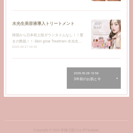
水光生美容液導入トリートメント
韓国から日本初上陸ダウンタイムなし！！驚
きの艶肌！！-Skin glow Treatmen-水光生…
2025.09.27 03:40
2026.05.28 16:58
3年前のお肌と今
Copyright ©
2026
本格小顔コルギClochette
.