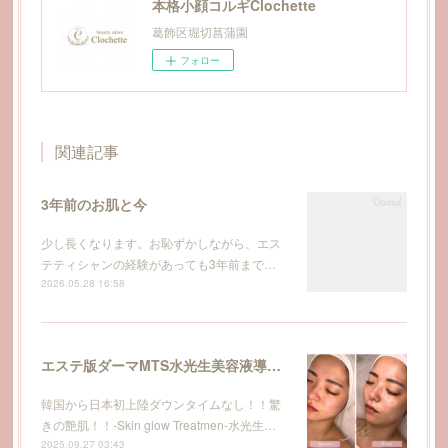
本格小顔コルギClochette
葛飾区堀切菖蒲園
フォロー
関連記事
3年前のお肌と今
少し長くなります。お恥ずかしながら、エス
テティシャンの経験があっても3年前まで…
2026.05.28 16:58
エステ版ダーマMTS水光生美容液導入トリートメント
韓国から日本初上陸ダウンタイムなし！！驚
きの艶肌！！-Skin glow Treatmen-水光生…
2025.09.27 03:43