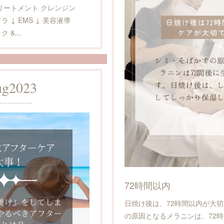
リートメント クレンジン
背中ハーブピーリング🌿施術1
ラ ↓ EMS ↓ 美容液導
背中ニキビへの効果 お顔と同
 &...
着・シミ・くすみ改善 などの
ug
2023
72時間以内
日焼け後は、72時間以内が大
の原因となるメラニンは、72