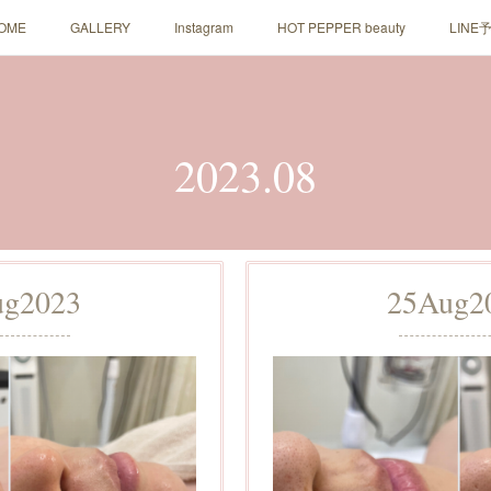
OME
GALLERY
Instagram
HOT PEPPER beauty
LINE
2023
.
08
ug
2023
25
Aug
2