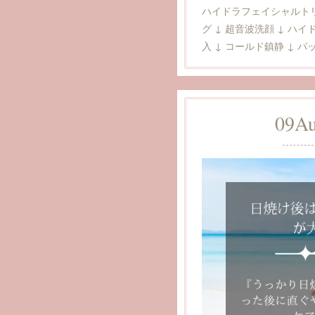
ハイドラフェイシャルト
グ ↓ 超音波洗顔 ↓ ハイド
入 ↓ コールド鎮静 ↓ パック
09
A