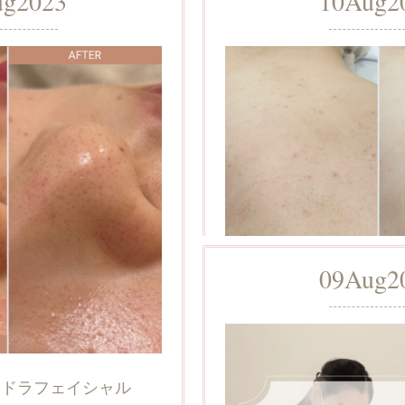
ug
2023
10
Aug
2
09
Aug
2
イドラフェイシャル
背中ハーブピーリングの