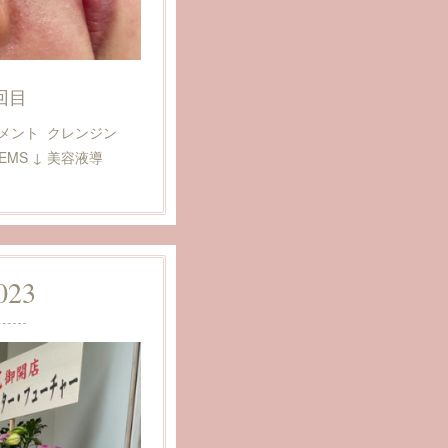
回目
メント クレンジン
EMS ↓ 美容液導
023