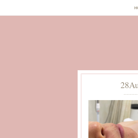
H
28
A