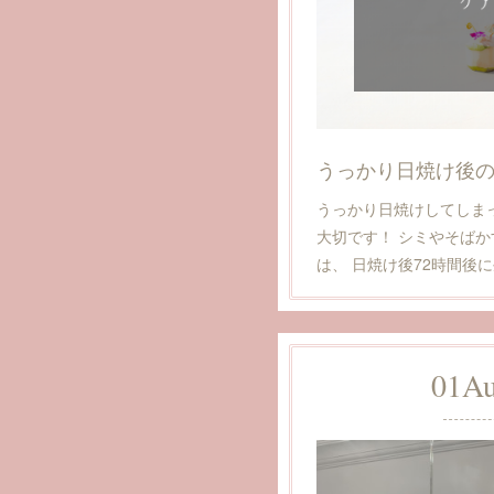
うっかり日焼け後
うっかり日焼けしてしま
大切です！ シミやそば
は、 日焼け後72時間後
01
A