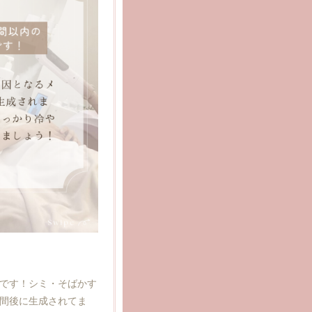
回目 ハーブピーリング
様、ニキビ・色素沈
沢山期待できる効果…
切です！シミ・そばかす
時間後に生成されてま