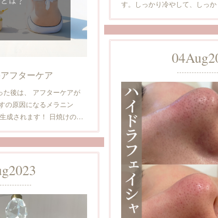
す。しっかり冷やして、しっか
04
Aug
2
のアフターケア
った後は、 アフターケアが
かすの原因になるメラニン
に生成されます！ 日焼けの…
ug
2023