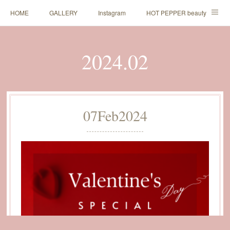
HOME
GALLERY
Instagram
HOT PEPPER beauty
LINE予約
2024
.
02
07
Feb
2024