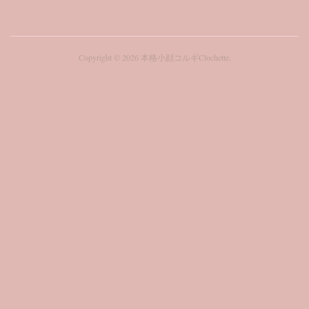
Copyright ©
2026
本格小顔コルギClochette
.
Valentine'sday ＼2月限定SPECIAL COUPON／ 日頃の
感謝を込めて♪ 美肌・小顔になりたい方は当サロン
へ beauty salon Clochette【クロシェット】 ...